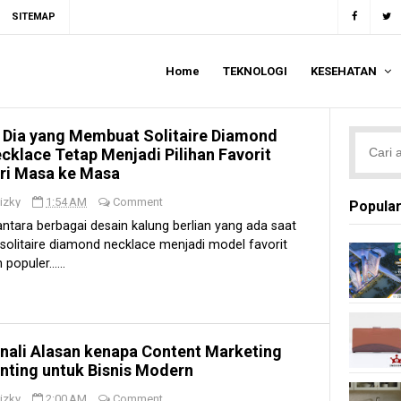
SITEMAP
Home
TEKNOLOGI
KESEHATAN
i Dia yang Membuat Solitaire Diamond
cklace Tetap Menjadi Pilihan Favorit
ri Masa ke Masa
izky
1:54 AM
Comment
Popular
antara berbagai desain kalung berlian yang ada saat
, solitaire diamond necklace menjadi model favorit
 populer......
nali Alasan kenapa Content Marketing
nting untuk Bisnis Modern
izky
2:00 AM
Comment