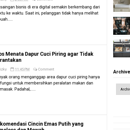
saingan bisnis di era digital semakin berkembang dari
tu ke waktu. Saat ini, pelanggan tidak hanya melihat
uah......
ps Menata Dapur Cuci Piring agar Tidak
rantakan
izky
11:45 PM
Comment
Archiv
nyak orang menganggap area dapur cuci piring hanya
rfungsi untuk membersihkan peralatan makan dan
asak. Padahal,......
komendasi Cincin Emas Putih yang
meless dan Mewah