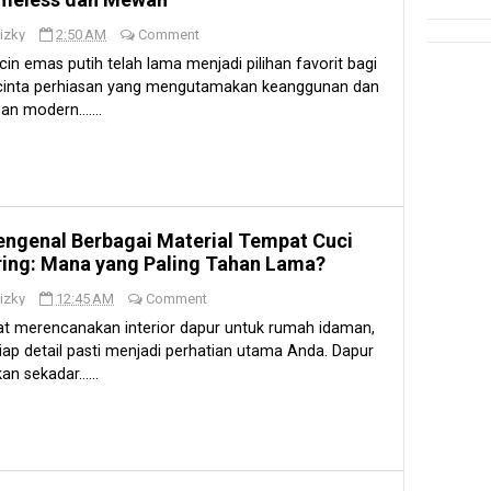
izky
2:50 AM
Comment
cin emas putih telah lama menjadi pilihan favorit bagi
cinta perhiasan yang mengutamakan keanggunan dan
an modern.......
ngenal Berbagai Material Tempat Cuci
ring: Mana yang Paling Tahan Lama?
izky
12:45 AM
Comment
t merencanakan interior dapur untuk rumah idaman,
iap detail pasti menjadi perhatian utama Anda. Dapur
an sekadar......