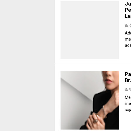
Ja
Pe
La
R
Ada
mel
ada
Pa
Br
R
Men
mew
saj