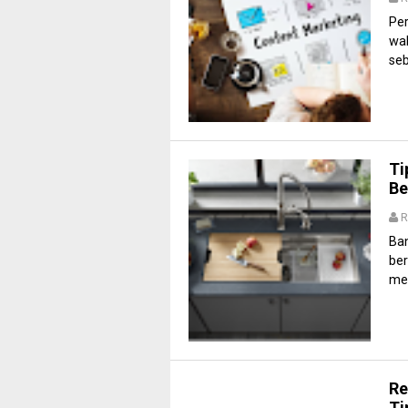
Per
wak
seb
Ti
Be
R
Ba
be
mem
Re
Ti