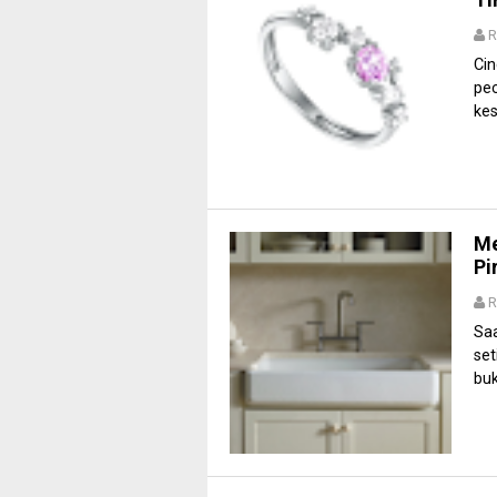
R
Cin
pe
kes
Me
Pi
R
Saa
set
buk