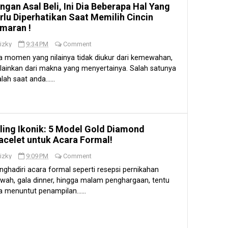
ngan Asal Beli, Ini Dia Beberapa Hal Yang
rlu Diperhatikan Saat Memilih Cincin
maran !
izky
9:34 PM
Comment
 momen yang nilainya tidak diukur dari kemewahan,
ainkan dari makna yang menyertainya. Salah satunya
lah saat anda......
ling Ikonik: 5 Model Gold Diamond
acelet untuk Acara Formal!
izky
9:09 PM
Comment
ghadiri acara formal seperti resepsi pernikahan
ah, gala dinner, hingga malam penghargaan, tentu
a menuntut penampilan......