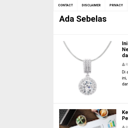
CONTACT
DISCLAIMER
PRIVACY
Ada Sebelas
In
Ne
da
R
Di 
ini
dan
Ke
Pe
R