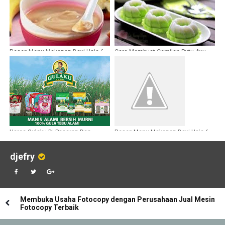
Resep Menu Makanan Bayi Usia 6
Cara Membuat Cemilan Putu Ayu
Bulan
Sederhana
Harga Gulaku Di Pasaran Dan
Resep Menu Makanan Bayi Usia 6
Keunggulannya
Bulan
djefry
Membuka Usaha Fotocopy dengan Perusahaan Jual Mesin
Fotocopy Terbaik