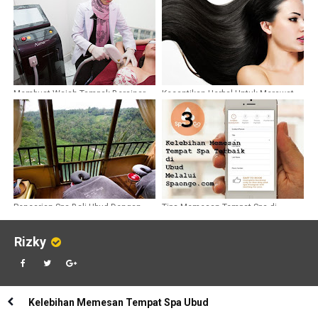
Membuat Wajah Tampak Bersinar
Kecantikan Herbal Untuk Merawat
Dan Awet Muda Dengan Aesthetik
Rambut Anda
Clinic Surabaya
Pencarian Spa Bali Ubud Dengan
Tips Memesan Tempat Spa di
Spaongo
Internet Melalui Spaongo
Rizky
Kelebihan Memesan Tempat Spa Ubud