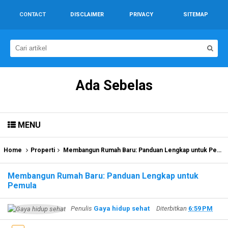
CONTACT
DISCLAIMER
PRIVACY
SITEMAP
Ada Sebelas
MENU
Home
Properti
Membangun Rumah Baru: Panduan Lengkap untuk Pemula
Membangun Rumah Baru: Panduan Lengkap untuk
Pemula
Penulis
Gaya hidup sehat
Diterbitkan
6:59 PM