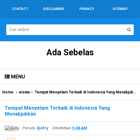
CONTACT
DISCLAIMER
PRIVACY
SITEMAP
Ada Sebelas
MENU
Home
wisata
Tempat Menyelam Terbaik di Indonesia Yang Menakjubkan
Tempat Menyelam Terbaik di Indonesia Yang
Menakjubkan
Penulis
djefry
Diterbitkan
5:48 AM