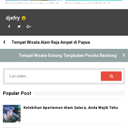
Tempat Wisata Keren Yang Ada di
Tempat Menyelam Terbaik di
Bandung
Indonesia Yang Menakjubkan
djefry
Tempat Wisata Alam Raja Ampat di Papua
Tempat Wisata Gunung Tangkuban Perahu Bandung
Popular Post
Kelebihan Apartemen Alam Sutera, Anda Wajib Tahu