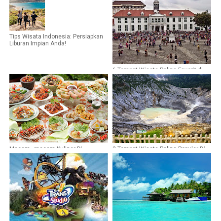
Tips Wisata Indonesia: Persiapkan
Liburan Impian Anda!
6 Tempat Wisata Paling Favorit di
Jakarta
Macam–macam Kuliner Di
3 Tempat Wisata Paling Populer Di
surabaya
Bandung