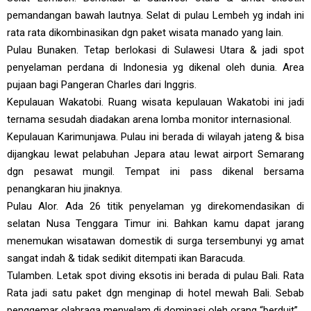
pemandangan bawah lautnya. Selat di pulau Lembeh yg indah ini
rata rata dikombinasikan dgn paket wisata manado yang lain.
Pulau Bunaken. Tetap berlokasi di Sulawesi Utara & jadi spot
penyelaman perdana di Indonesia yg dikenal oleh dunia. Area
pujaan bagi Pangeran Charles dari Inggris.
Kepulauan Wakatobi. Ruang wisata kepulauan Wakatobi ini jadi
ternama sesudah diadakan arena lomba monitor internasional.
Kepulauan Karimunjawa. Pulau ini berada di wilayah jateng & bisa
dijangkau lewat pelabuhan Jepara atau lewat airport Semarang
dgn pesawat mungil. Tempat ini pass dikenal bersama
penangkaran hiu jinaknya.
Pulau Alor. Ada 26 titik penyelaman yg direkomendasikan di
selatan Nusa Tenggara Timur ini. Bahkan kamu dapat jarang
menemukan wisatawan domestik di surga tersembunyi yg amat
sangat indah & tidak sedikit ditempati ikan Baracuda.
Tulamben. Letak spot diving eksotis ini berada di pulau Bali. Rata
Rata jadi satu paket dgn menginap di hotel mewah Bali. Sebab
penggemar olahraga menyelam di dominasi oleh orang “berduit”.