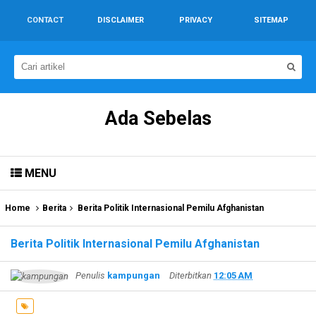
CONTACT
DISCLAIMER
PRIVACY
SITEMAP
Ada Sebelas
MENU
Home
Berita
Berita Politik Internasional Pemilu Afghanistan
Berita Politik Internasional Pemilu Afghanistan
Penulis
kampungan
Diterbitkan
12:05 AM