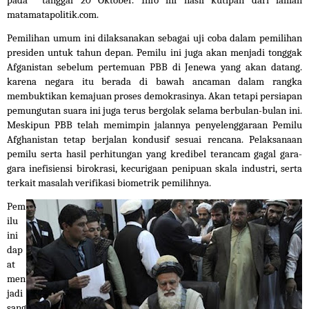
pada  tanggal 20 Oktober. Info ini hasil kutipan dari laman 
matamatapolitik.com.
Pemilihan umum ini dilaksanakan sebagai uji coba dalam pemilihan 
presiden untuk tahun depan. Pemilu ini juga akan menjadi tonggak 
Afganistan sebelum pertemuan PBB di Jenewa yang akan datang. 
karena negara itu berada di bawah ancaman dalam rangka 
membuktikan kemajuan proses demokrasinya. Akan tetapi persiapan 
pemungutan suara ini juga terus bergolak selama berbulan-bulan ini. 
Meskipun PBB telah memimpin jalannya penyelenggaraan Pemilu 
Afghanistan tetap berjalan kondusif sesuai rencana. Pelaksanaan 
pemilu serta hasil perhitungan yang kredibel terancam gagal gara-
gara inefisiensi birokrasi, kecurigaan penipuan skala industri, serta 
terkait masalah verifikasi biometrik pemilihnya.
Pem
ilu 
ini 
dap
at 
men
jadi 
sang