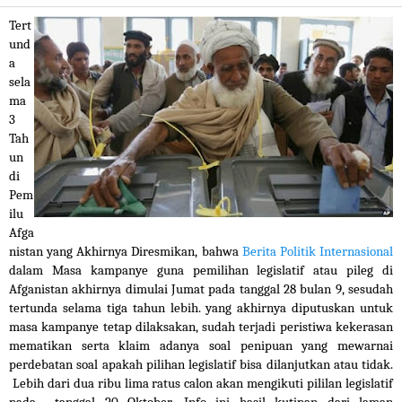
Tert
und
a 
sela
ma 
3 
Tah
un 
di 
Pem
ilu 
Afga
nistan yang Akhirnya Diresmikan, bahwa 
Berita Politik Internasional
dalam Masa kampanye guna pemilihan legislatif atau pileg di 
Afganistan akhirnya dimulai Jumat pada tanggal 28 bulan 9, sesudah 
tertunda selama tiga tahun lebih. yang akhirnya diputuskan untuk 
masa kampanye tetap dilaksakan, sudah terjadi peristiwa kekerasan 
mematikan serta klaim adanya soal penipuan yang mewarnai 
perdebatan soal apakah pilihan legislatif bisa dilanjutkan atau tidak. 
 Lebih dari dua ribu lima ratus calon akan mengikuti pililan legislatif 