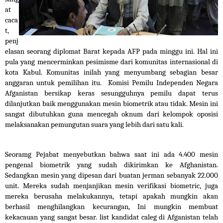
at 
caca
t, 
penj
elasan seorang diplomat Barat kepada AFP pada minggu ini. Hal ini 
pula yang mencerminkan pesimisme dari komunitas internasional di 
kota Kabul. Komunitas inilah yang menyumbang sebagian besar 
anggaran untuk pemilihan itu.  Komisi Pemilu Independen Negara 
Afganistan bersikap keras sesungguhnya pemilu dapat terus 
dilanjutkan baik menggunakan mesin biometrik atau tidak. Mesin ini 
sangat dibutuhkan guna mencegah oknum dari kelompok oposisi 
melaksanakan pemungutan suara yang lebih dari satu kali.
Seoramg Pejabat menyebutkan bahwa saat ini ada 4.400 mesin 
pengenal biometrik yang sudah dikirimkan ke Afghanistan. 
Sedangkan mesin yang dipesan dari buatan jerman sebanyak 22.000 
unit. Mereka sudah menjanjikan mesin verifikasi biometric, juga 
mereka berusaha melakukannya, tetapi apakah mungkin akan 
berhasil menghilangkan kecurangan, Ini mungkin membuat 
kekacauan yang sangat besar. list kandidat caleg di Afganistan telah 