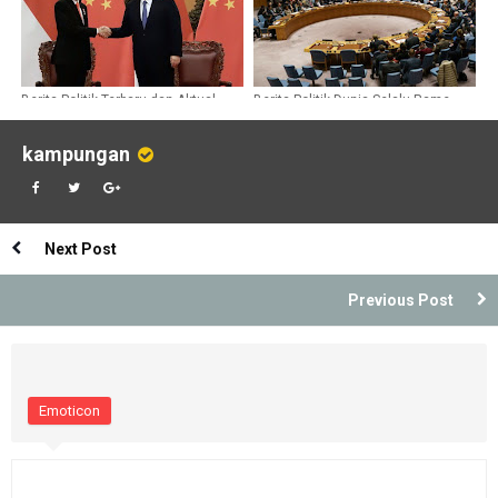
Berita Politik Terbaru dan Aktual
Berita Politik Dunia Selalu Rame
dan Menjadi Topik Utama
kampungan
Next Post
Previous Post
Emoticon