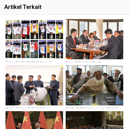
Artikel Terkait
Sajian Berita Politik Indonesia
Baca Setiap Hari Berita
Terhangat
Internasional Terbaru
Media Online Terbaik Yang
Berita Politik Internasional Pemilu
Menyajikan Berita Dunia Terkini
Afghanistan
Paling Lengkap